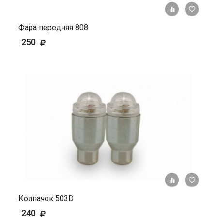
+ К ср
Фара передняя 808
250
+ К ср
Колпачок 503D
240