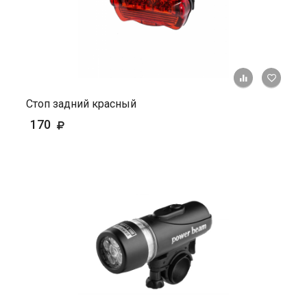
+ К ср
Стоп задний красный
170