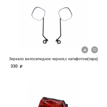
+ К ср
Зеркало велосипедное черное,с катафотом(пара)
330