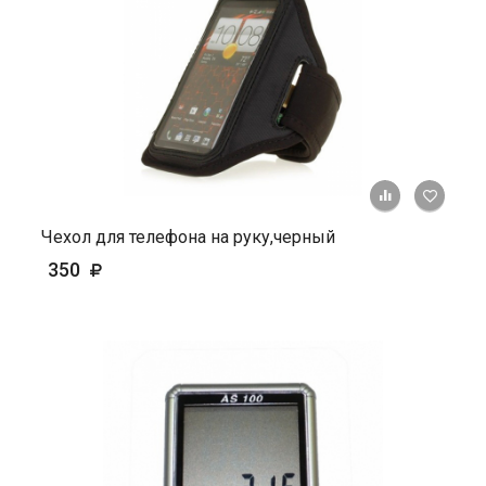
+ К ср
Чехол для телефона на руку,черный
350