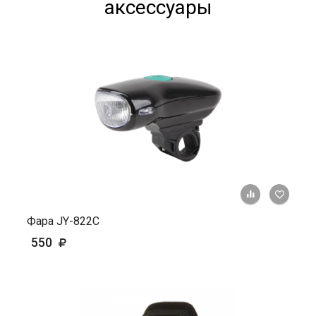
аксессуары
+ К ср
Фара JY-822С
550