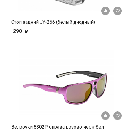
+ К ср
Стоп задний JY-256 (белый диодный)
290
+ К ср
Велоочки 8302Р оправа розово-черн-бел