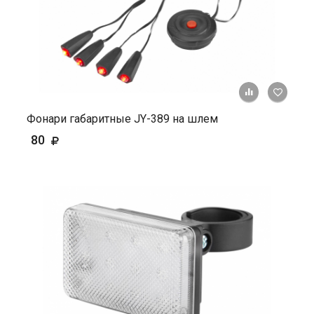
+ К ср
Фонари габаритные JY-389 на шлем
80