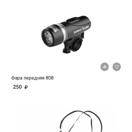
+ К ср
Фара передняя 808
250