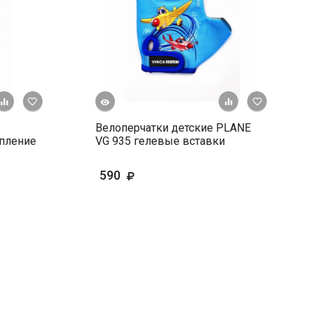
Быстрый просмотр
+ К сравнению
В избранное
+ К сравне
В и
Велоперчатки детские PLANE
пление
VG 935 гелевые вставки
590