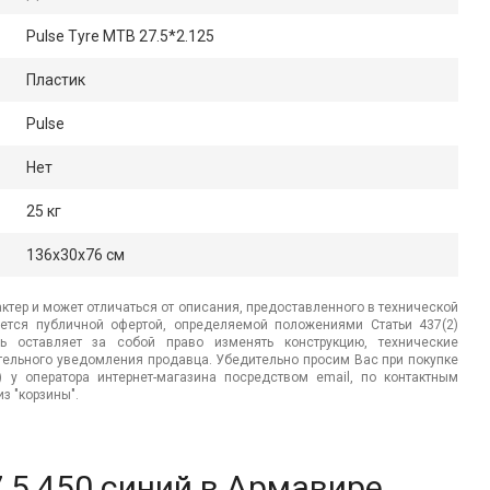
Pulse Tyre MTB 27.5*2.125
Пластик
Pulse
Нет
25 кг
136x30x76 см
ктер и может отличаться от описания, предоставленного в технической
яется публичной офертой, определяемой положениями Статьи 437(2)
ь оставляет за собой право изменять конструкцию, технические
ительного уведомления продавца. Убедительно просим Вас при покупке
.) у оператора интернет-магазина посредством email, по контактным
з "корзины".
,5 450 синий в Армавире