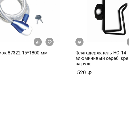
Быстрый просмотр
+ К сравнению
В избранное
мок 87322 15*1800 мм
Флягодержатель HС-14
алюминивый сереб. кре
на руль
520