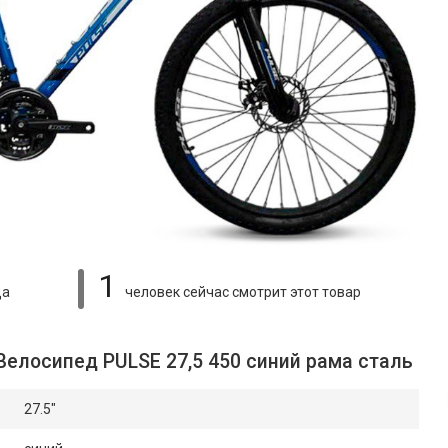
1
ца
человек сейчас смотрит
этот товар
Велосипед PULSE 27,5 450 синий рама сталь
27.5"