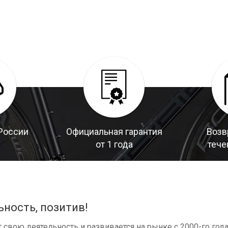
России
Официальная гарантия
Возв
от 1 года
тече
ьность, позитив!
свою деятельность и развивается на рынке с 2000-го год