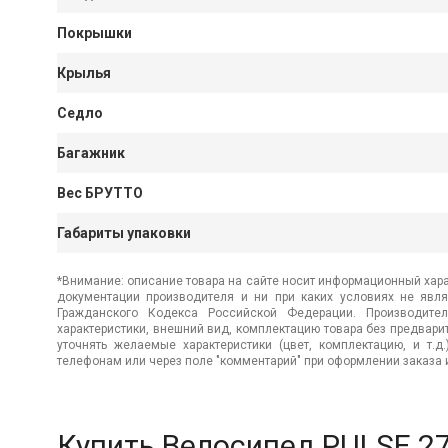
Покрышки
Крылья
Седло
Багажник
Вес БРУТТО
Габариты упаковки
*Внимание: описание товара на сайте носит информационный хара
документации производителя и ни при каких условиях не явл
Гражданского Кодекса Российской Федерации. Производител
характеристики, внешний вид, комплектацию товара без предвар
уточнять желаемые характеристики (цвет, комплектацию, и т.д
телефонам или через поле "комментарий" при оформлении заказа и
Купить Велосипед PULSE 27