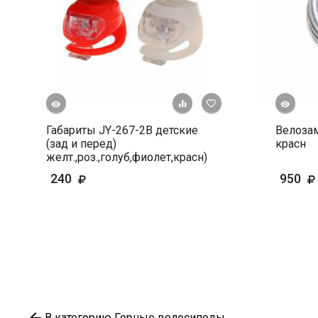
росмотр
Быстрый просмотр
+ К сравнению
В избранное
Габариты JY-267-2В детские
Велоза
(зад и перед)
красн
желт.,роз.,голуб,фиолет,красн)
240
950
В категорию Горные велосипеды