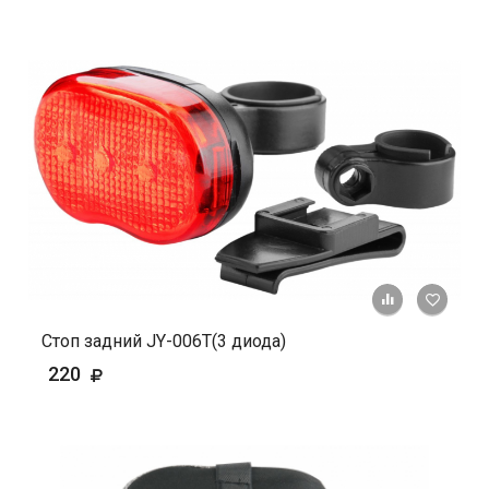
+ К ср
Стоп задний JY-006Т(3 диода)
220