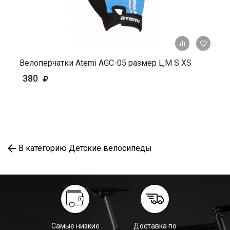
+ К ср
Велоперчатки Atemi AGC-05 размер L,М S XS
380
В категорию Детские велосипеды
Самые низкие
Доставка по