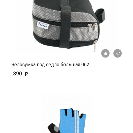
+ К ср
Велосумка под седло большая 062
390