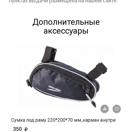
пунктах выдачи размещена на нашем сайте.
Дополнительные
аксессуары
+ К ср
Сумка под раму 220*200*70 мм.,карман внутри
350