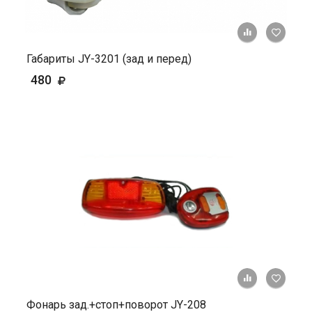
+ К ср
Габариты JY-3201 (зад и перед)
480
+ К ср
Фонарь зад.+стоп+поворот JY-208