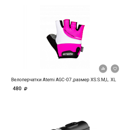
+ К ср
Велоперчатки Atemi AGC-07 ,размер XS.S.М,L. ХL
480