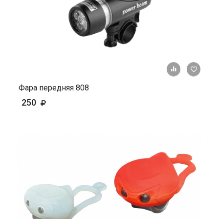
+ К ср
Фара передняя 808
250