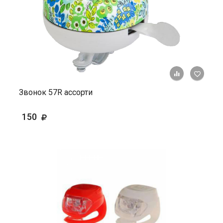
+ К ср
Звонок 57R ассорти
150