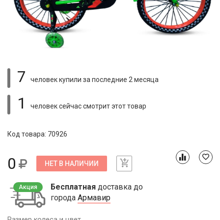
7
человек купили
за последние 2 месяца
1
человек сейчас смотрит
этот товар
Код товара: 70926
0
НЕТ В НАЛИЧИИ
Бесплатная
доставка до
Акция
города
Армавир
Размер колеса и цвет