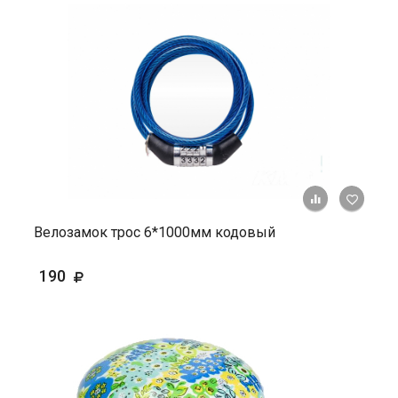
+ К ср
Велозамок трос 6*1000мм кодовый
190