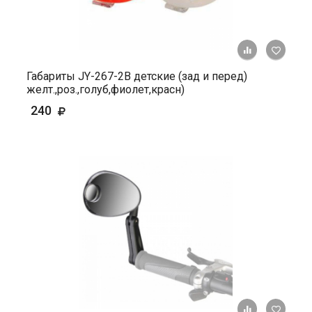
+ К ср
Габариты JY-267-2В детские (зад и перед)
желт.,роз.,голуб,фиолет,красн)
240
+ К ср