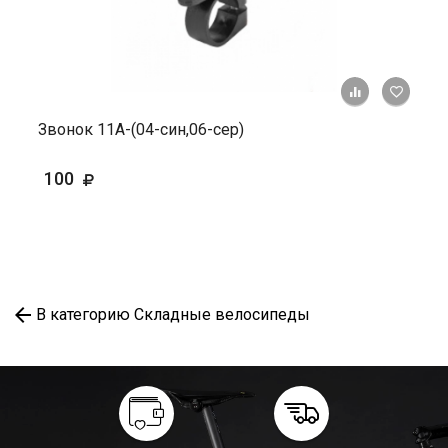
+ К ср
Звонок 11А-(04-син,06-сер)
100
В категорию Складные велосипеды