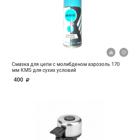
+ К ср
Смазка для цепи с молибденом аэрозоль 170
мм КМS для сухих условий
400