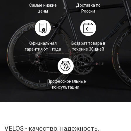
Самые низкие
Доставка по
цены
России
Официальная
Возврат товара в
гарантия от 1 года
течение 30 дней
Профессиональные
консультации
VELOS - качество, надежность,