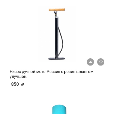
+ К ср
Насос ручной мото Россия с резин.шлангом
улучшен.
850