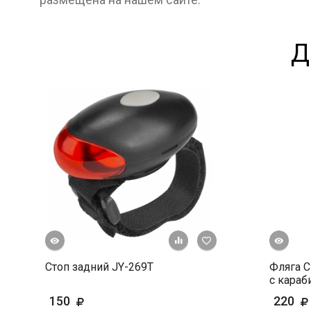
Д
росмотр
Быстрый просмотр
+ К сравнению
В избранное
Стоп задний JY-269T
Фляга С
с караб
150
220