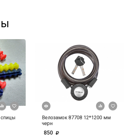
ры
Быстрый просмотр
+ К сравнению
В избранное
+ К сравне
В и
 спицы
Велозамок 87708 12*1200 мм
черн
850