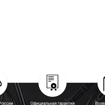
России
Официальная гарантия
Возв