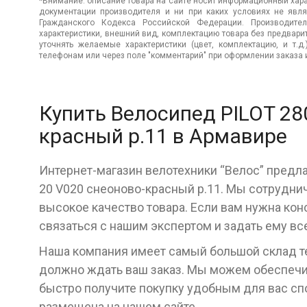
*Внимание: описание товара на сайте носит информационный хара
документации производителя и ни при каких условиях не явл
Гражданского Кодекса Российской Федерации. Производител
характеристики, внешний вид, комплектацию товара без предвар
уточнять желаемые характеристики (цвет, комплектацию, и т.д
телефонам или через поле "комментарий" при оформлении заказа и
Купить Велосипед PILOT 28
красный р.11 в Армавире
Интернет-магазин велотехники “Велос” предл
20 V020 снеоново-красный р.11. Мы сотрудни
высокое качество товара. Если вам нужна кон
связаться с нашим экспертом и задать ему в
Наша компания имеет самый большой склад тех
должно ждать ваш заказ. Мы можем обеспечит
быстро получите покупку удобным для вас с
размещена на нашем сайте.