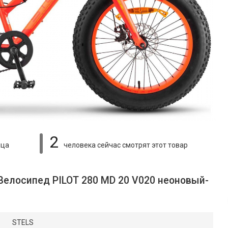
2
яца
человека сейчас смотрят
этот товар
Велосипед PILOT 280 MD 20 V020 неоновый-
STELS