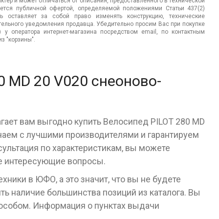
ктер и может отличаться от описания, предоставленного в технической
яется публичной офертой, определяемой положениями Статьи 437(2)
ь оставляет за собой право изменять конструкцию, технические
ительного уведомления продавца. Убедительно просим Вас при покупке
.) у оператора интернет-магазина посредством email, по контактным
з "корзины".
0 MD 20 V020 снеоново-
агает вам выгодно купить Велосипед PILOT 280 MD
чаем с лучшими производителями и гарантируем
сультация по характеристикам, вы можете
се интересующие вопросы.
ники в ЮФО, а это значит, что вы не будете
ь наличие большинства позиций из каталога. Вы
пособом. Информация о пунктах выдачи