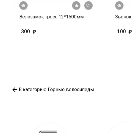
росмотр
Быстрый просмотр
+ К сравнению
В избранное
Велозамок тросс 12*1500мм
Звонок 
300
100
В категорию Горные велосипеды