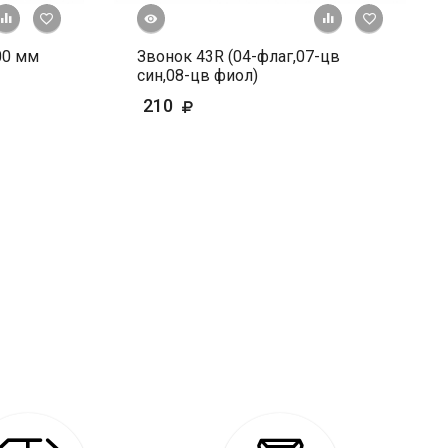
Быстрый просмотр
+ К сравнению
В избранное
+ К сравне
В и
00 мм
Звонок 43R (04-флаг,07-цв
син,08-цв фиол)
210