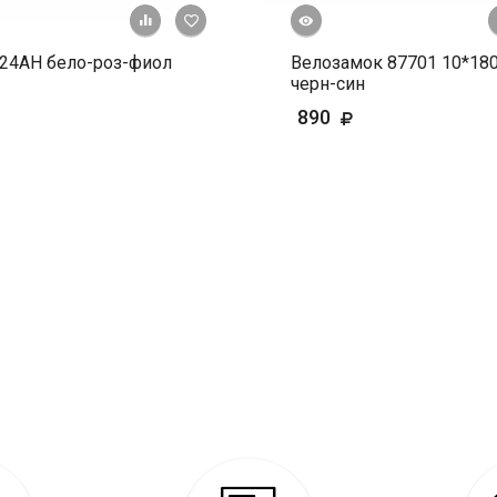
Быстрый просмотр
+ К сравнению
В избранное
24АН бело-роз-фиол
Велозамок 87701 10*18
черн-син
890