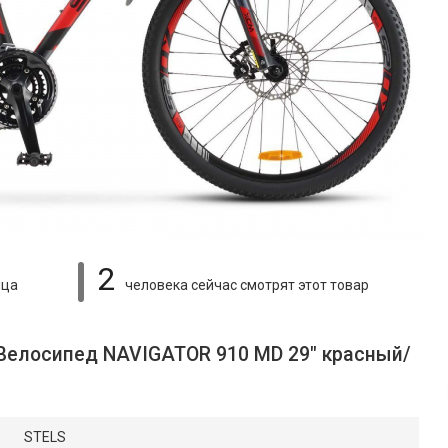
2
яца
человека сейчас смотрят
этот товар
 Велосипед NAVIGATOR 910 МD 29" красный/
STELS