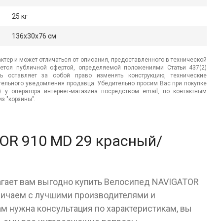
25 кг
136x30x76 см
ктер и может отличаться от описания, предоставленного в технической
яется публичной офертой, определяемой положениями Статьи 437(2)
ь оставляет за собой право изменять конструкцию, технические
ительного уведомления продавца. Убедительно просим Вас при покупке
.) у оператора интернет-магазина посредством email, по контактным
з "корзины".
OR 910 МD 29 красный/
агает вам выгодно купить Велосипед NAVIGATOR
ничаем с лучшими производителями и
ам нужна консультация по характеристикам, вы