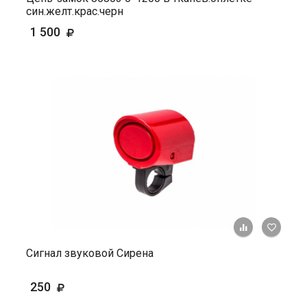
син.желт.крас.черн
1 500
+ К ср
Сигнал звуковой Сирена
250