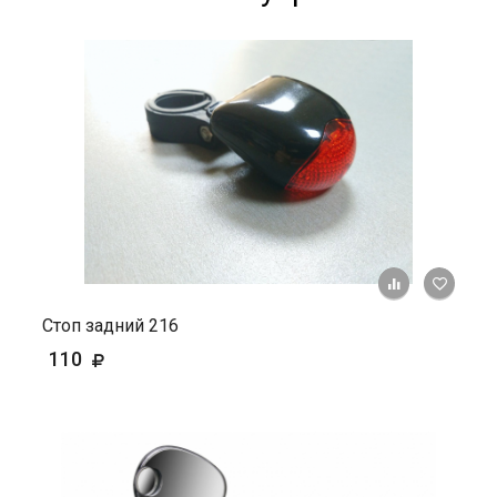
+ К ср
Стоп задний 216
110