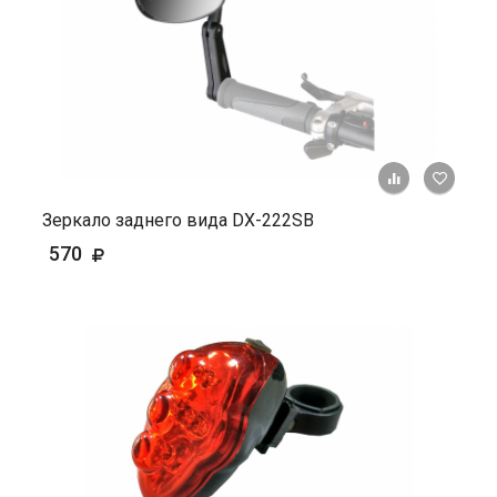
+ К ср
Зеркало заднего вида DX-222SB
570