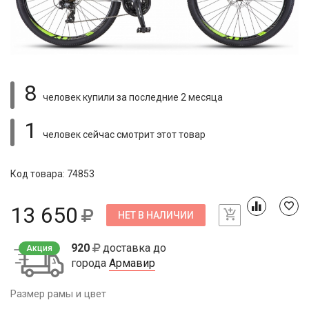
8
человек купили
за последние 2 месяца
1
человек сейчас смотрит
этот товар
Код товара: 74853
13 650
НЕТ В НАЛИЧИИ
920
доставка до
Акция
города
Армавир
Размер рамы и цвет