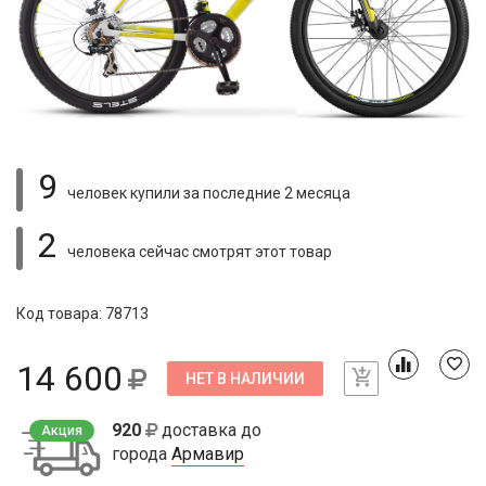
9
человек купили
за последние 2 месяца
2
человека сейчас смотрят
этот товар
Код товара: 78713
14 600
НЕТ В НАЛИЧИИ
920
доставка до
Акция
города
Армавир