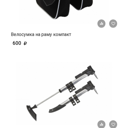
+ К ср
Велосумка на раму компакт
600
+ К ср