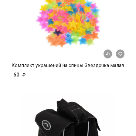
+ К ср
Комплект украшений на спицы Звездочка малая
60