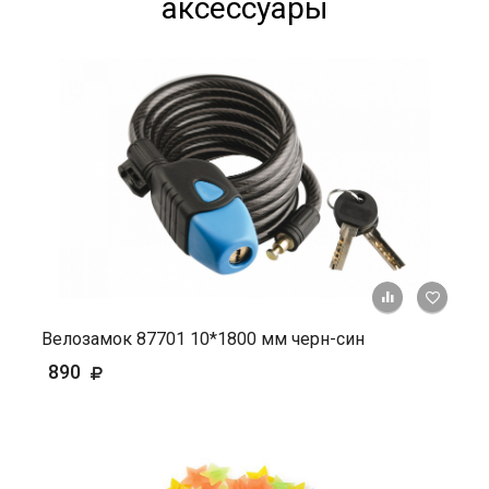
аксессуары
+ К ср
Велозамок 87701 10*1800 мм черн-син
890