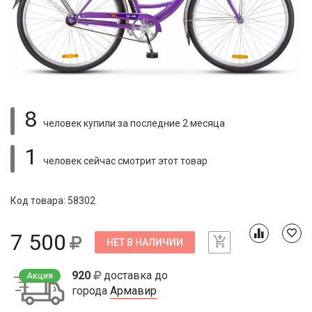
8
человек купили
за последние 2 месяца
1
человек сейчас смотрит
этот товар
Код товара: 58302
7 500
НЕТ В НАЛИЧИИ
920
доставка до
Акция
города
Армавир