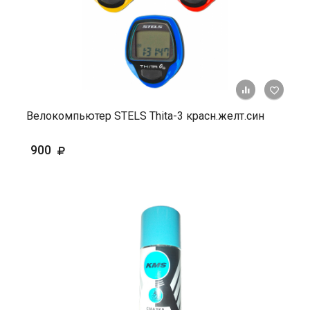
+ К ср
Велокомпьютер STELS Thita-3 красн.желт.син
900