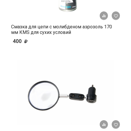
+ К ср
Смазка для цепи с молибденом аэрозоль 170
мм КМS для сухих условий
400
+ К ср