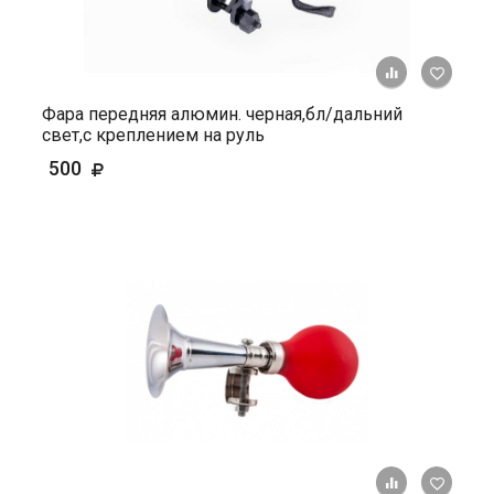
+ К ср
Фара передняя алюмин. черная,бл/дальний
свет,с креплением на руль
500
+ К ср