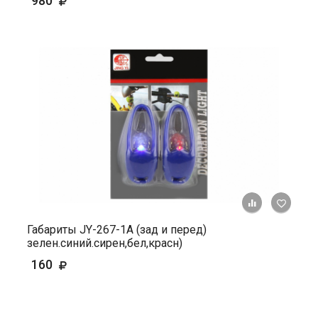
980
+ К ср
Габариты JY-267-1A (зад и перед)
зелен.синий.сирен,бел,красн)
160