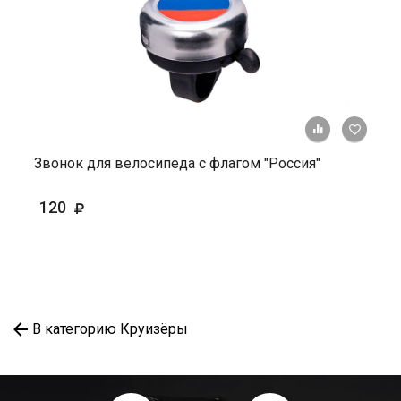
+ К ср
Звонок для велосипеда с флагом "Россия"
120
В категорию Круизёры