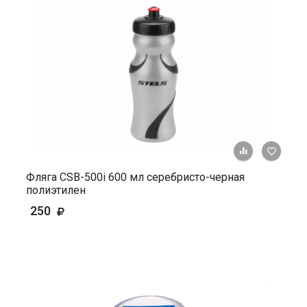
+ К ср
Фляга СSВ-500i 600 мл серебристо-черная
полиэтилен
250