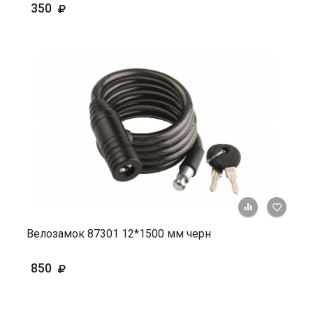
350
+ К ср
Велозамок 87301 12*1500 мм черн
850