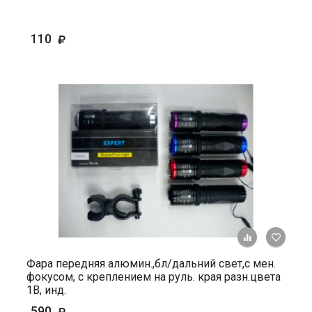
110
+ К ср
Фара передняя алюмин.,бл/дальний свет,с мен.
фокусом, с креплением на руль. края разн.цвета
1В, инд.
590