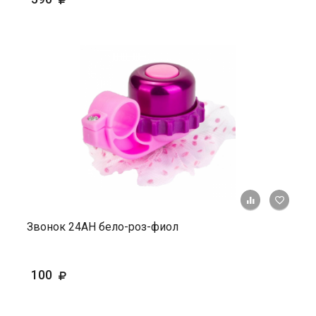
+ К ср
Звонок 24АН бело-роз-фиол
100