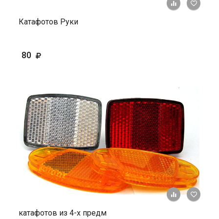
+ К ср
Катафотов Руки
80
+ К ср
катафотов из 4-х предм