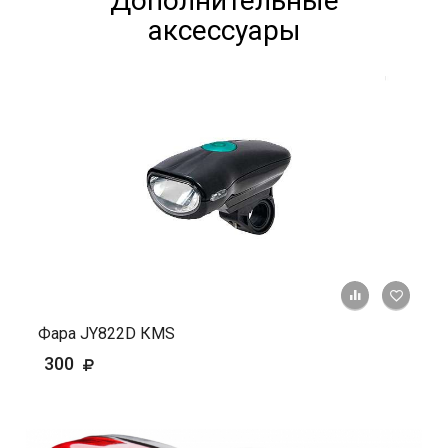
Дополнительные
аксессуары
+ К ср
Фара JY822D КМS
300