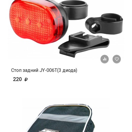
+ К ср
Стоп задний JY-006Т(3 диода)
220