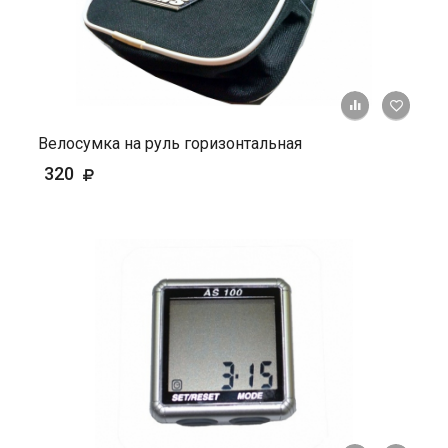
+ К ср
Велосумка на руль горизонтальная
320