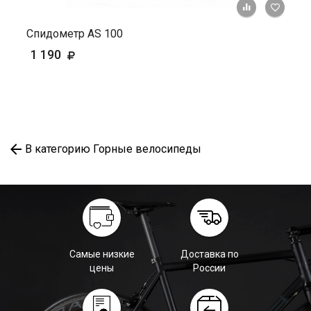
+ К ср
Спидометр AS 100
1 190
В категорию Горные велосипеды
Самые низкие
Доставка по
цены
России