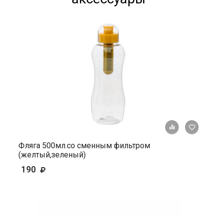
+ К ср
Фляга 500мл.со сменным фильтром
(желтый,зеленый)
190