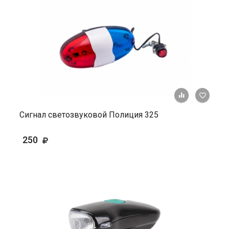
+ К ср
Сигнал светозвуковой Полиция 325
250