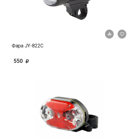
+ К ср
Фара JY-822С
550