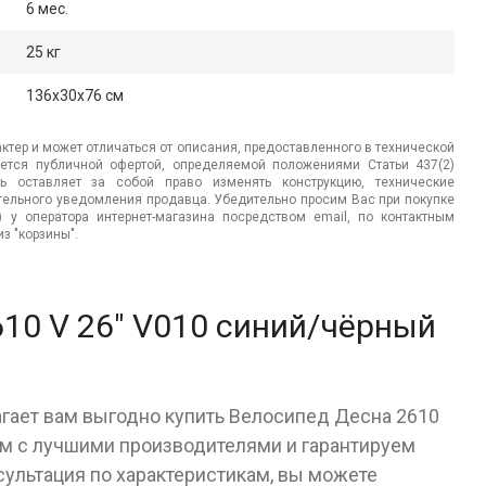
6 мес.
25 кг
136x30x76 см
ктер и может отличаться от описания, предоставленного в технической
яется публичной офертой, определяемой положениями Статьи 437(2)
ь оставляет за собой право изменять конструкцию, технические
ительного уведомления продавца. Убедительно просим Вас при покупке
.) у оператора интернет-магазина посредством email, по контактным
з "корзины".
10 V 26" V010 синий/чёрный
агает вам выгодно купить Велосипед Десна 2610
ем с лучшими производителями и гарантируем
сультация по характеристикам, вы можете