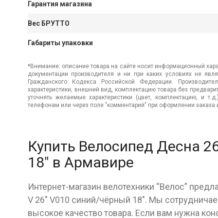
Гарантия магазина
Вес БРУТТО
Габариты упаковки
*Внимание: описание товара на сайте носит информационный хара
документации производителя и ни при каких условиях не явл
Гражданского Кодекса Российской Федерации. Производител
характеристики, внешний вид, комплектацию товара без предвар
уточнять желаемые характеристики (цвет, комплектацию, и т.д
телефонам или через поле "комментарий" при оформлении заказа и
Купить Велосипед Десна 26
18" в Армавире
Интернет-магазин велотехники “Велос” предл
V 26" V010 синий/чёрный 18". Мы сотруднича
высокое качество товара. Если вам нужна кон