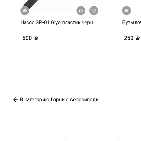
росмотр
Быстрый просмотр
+ К сравнению
В избранное
Насос GP-01 Giyo пластик черн
Бутылоч
500
250
В категорию Горные велосипеды