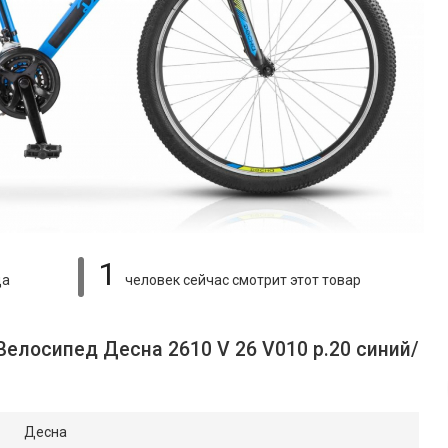
1
ца
человек сейчас смотрит
этот товар
Велосипед Десна 2610 V 26 V010 р.20 синий/
Десна