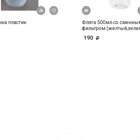
Быстрый просмотр
+ К сравнению
В избранное
ка пластик
Фляга 500мл.со сменны
фильтром (желтый,зеле
190