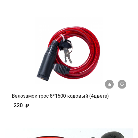
+ К ср
Велозамок трос 8*1500 кодовый (4цвета)
220