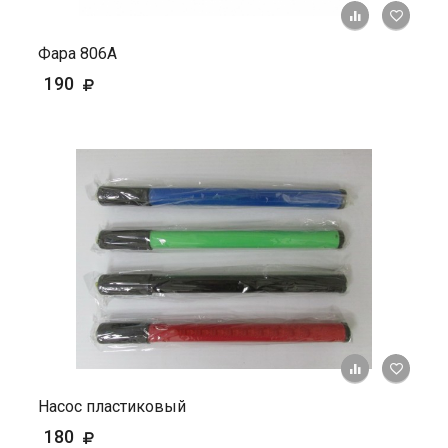
+ К ср
Фара 806А
190
+ К ср
Насос пластиковый
180