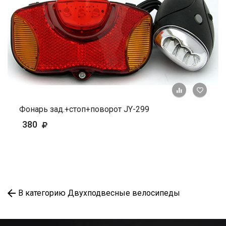
+ К ср
Фонарь зад.+стоп+поворот JY-299
380
В категорию Двухподвесные велосипеды