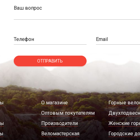
Ваш вопрос
Телефон
Email
ОТПРАВИТЬ
ды
О магазине
Горные вело
Оптовым покупателям
Двухподвес
ры
Производители
Женские гор
ды
Веломастерская
Городские д