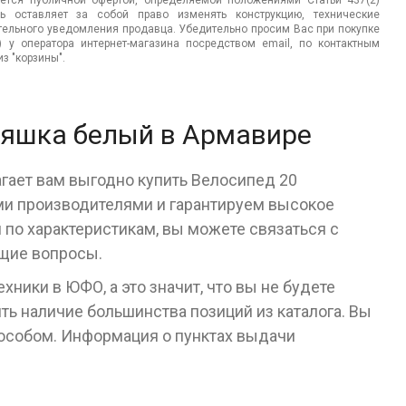
яется публичной офертой, определяемой положениями Статьи 437(2)
ь оставляет за собой право изменять конструкцию, технические
ительного уведомления продавца. Убедительно просим Вас при покупке
.) у оператора интернет-магазина посредством email, по контактным
з "корзины".
тяшка белый в Армавире
агает вам выгодно купить Велосипед 20
и производителями и гарантируем высокое
я по характеристикам, вы можете связаться с
ющие вопросы.
ники в ЮФО, а это значит, что вы не будете
ь наличие большинства позиций из каталога. Вы
пособом. Информация о пунктах выдачи