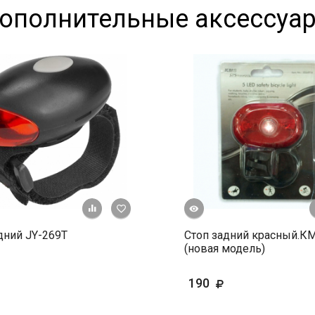
ополнительные аксессуа
Быстрый просмотр
+ К сравнению
В избранное
дний JY-269T
Стоп задний красный.К
(новая модель)
190