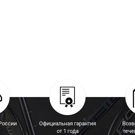
России
Официальная гарантия
Возв
от 1 года
тече