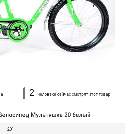
2
ца
человека сейчас смотрят
этот товар
 Велосипед Мультяшка 20 белый
20"