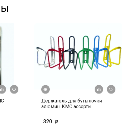
ры
Быстрый просмотр
+ К сравнению
В избранное
+ К сравне
В и
МС
Держатель для бутылочки
алюмин. КМС ассорти
320