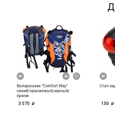
Д
росмотр
Быстрый просмотр
+ К сравнению
В избранное
Велорюкзак "Comfort Way"
Стоп за
синий/оранжевый,черный/
оранж.
3 570
150