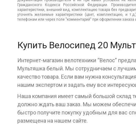
документации производителя и ни при каких условиях не явл
Гражданского Кодекса Российской Федерации. Производител
характеристики, внешний вид, комплектацию товара без предвар
уточнять желаемые характеристики (цвет, комплектацию, и т.д
телефонам или через поле "комментарий" при оформлении заказа и
Купить Велосипед 20 Муль
Интернет-магазин велотехники “Велос” предл
Мультяшка белый. Мы сотрудничаем с лучшим
качество товара. Если вам нужна консультаци
нашим экспертом и задать ему все интересу
Наша компания имеет самый большой склад тех
должно ждать ваш заказ. Мы можем обеспечит
быстро получите покупку удобным для вас с
размещена на нашем сайте.