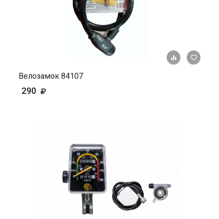
+ К ср
Велозамок 84107
290