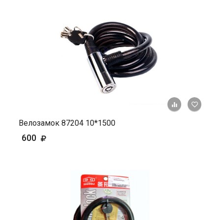
+ К ср
Велозамок 87204 10*1500
600