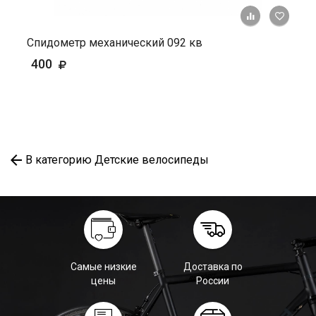
+ К ср
Спидометр механический 092 кв
400
В категорию Детские велосипеды
Самые низкие
Доставка по
цены
России