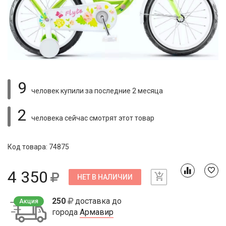
9
человек купили
за последние 2 месяца
2
человека сейчас смотрят
этот товар
Код товара: 74875
4 350
НЕТ В НАЛИЧИИ
250
доставка до
Акция
города
Армавир