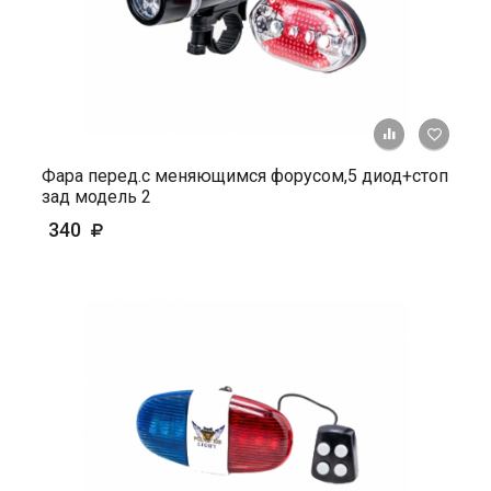
+ К ср
Фара перед.с меняющимся форусом,5 диод+стоп
зад модель 2
340