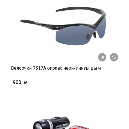
+ К ср
Велоочки 7517А оправа черн/линзы дым
900