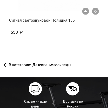
+ К ср
Сигнал светозвуковой Полиция 155
550
В категорию Детские велосипеды
Самые низкие
Доставка по
цены
России