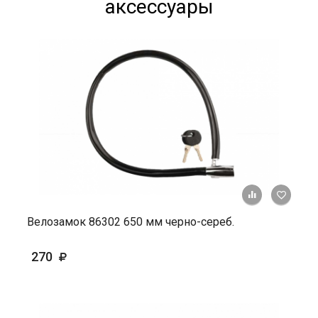
аксессуары
+ К ср
Велозамок 86302 650 мм черно-сереб.
270