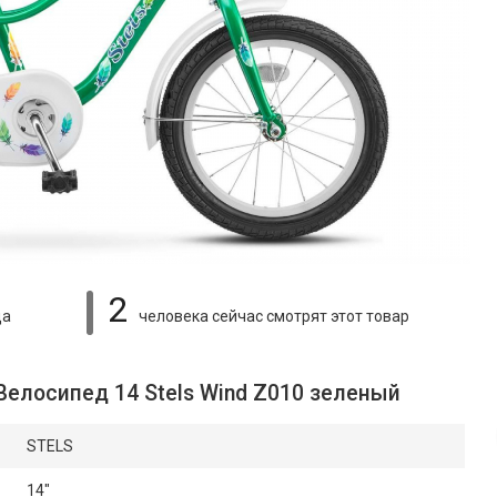
2
ца
человека сейчас смотрят
этот товар
Велосипед 14 Stels Wind Z010 зеленый
STELS
14"