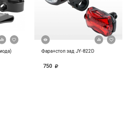
Быстрый просмотр
+ К сравнению
В избранное
+ К сравне
В и
иода)
Фара+стоп зад JY-822D
750