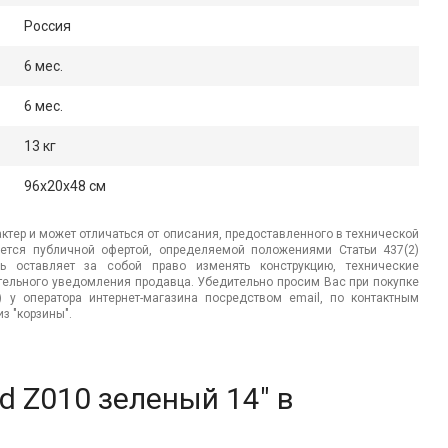
Россия
6 мес.
6 мес.
13 кг
96x20x48 см
ктер и может отличаться от описания, предоставленного в технической
яется публичной офертой, определяемой положениями Статьи 437(2)
ь оставляет за собой право изменять конструкцию, технические
ительного уведомления продавца. Убедительно просим Вас при покупке
.) у оператора интернет-магазина посредством email, по контактным
з "корзины".
d Z010 зеленый 14" в