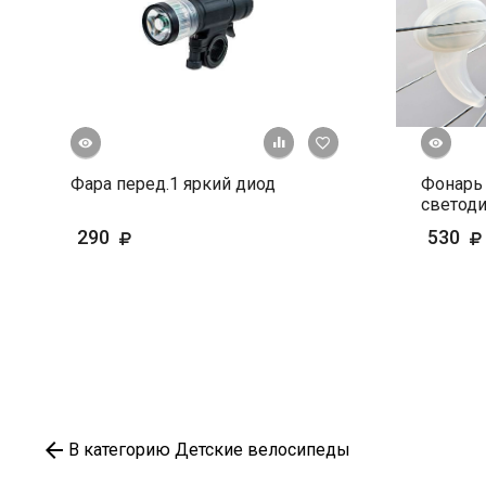
росмотр
Быстрый просмотр
+ К сравнению
В избранное
Фара перед.1 яркий диод
Фонарь 
светод
290
530
В категорию Детские велосипеды