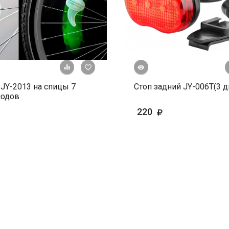
Быстрый просмотр
+ К сравнению
В избранное
JY-2013 на спицы 7
Стоп задний JY-006Т(3 д
иодов
220