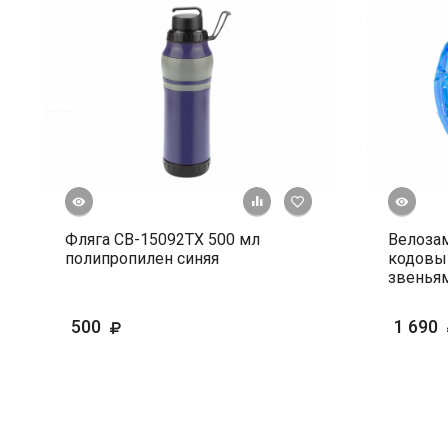
росмотр
Быстрый просмотр
+ К сравнению
В избранное
Фляга СВ-15092ТХ 500 мл
Велозам
полипропилен синяя
кодовы
звеньям
500
1 690