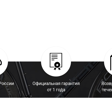
России
Официальная гарантия
Возв
от 1 года
тече