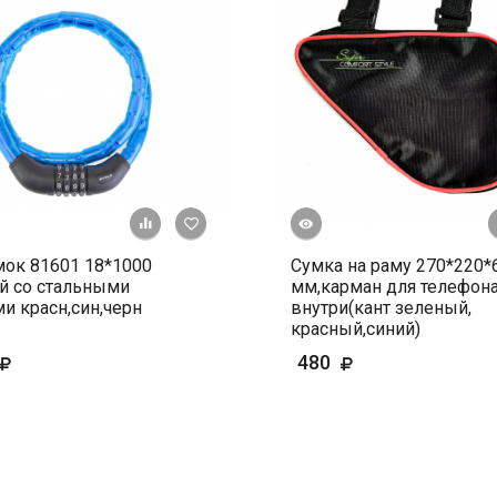
Быстрый просмотр
+ К сравнению
В избранное
ок 81601 18*1000
Сумка на раму 270*220*
й со стальными
мм,карман для телефон
и красн,син,черн
внутри(кант зеленый,
красный,синий)
480