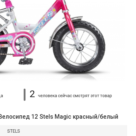
2
ца
человека сейчас смотрят
этот товар
Велосипед 12 Stels Magic красный/белый
STELS