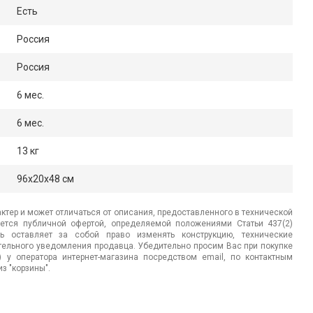
Есть
Россия
Россия
6 мес.
6 мес.
13 кг
96x20x48 см
ктер и может отличаться от описания, предоставленного в технической
яется публичной офертой, определяемой положениями Статьи 437(2)
ь оставляет за собой право изменять конструкцию, технические
ительного уведомления продавца. Убедительно просим Вас при покупке
.) у оператора интернет-магазина посредством email, по контактным
з "корзины".