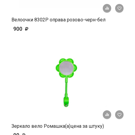
+ К ср
Велоочки 8302Р оправа розово-черн-бел
900
+ К ср
Зеркало вело Ромашка(а)цена за штуку)