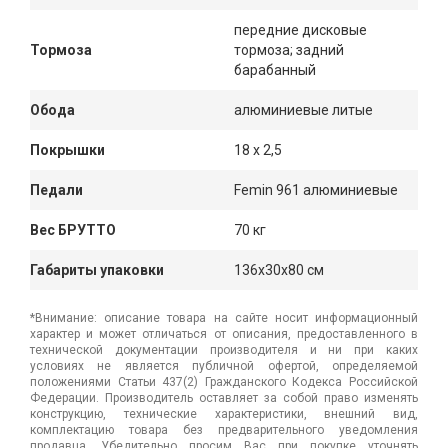
передние дисковые
Тормоза
тормоза; задний
барабанный
Обода
алюминиевые литые
Покрышки
18 х 2,5
Педали
Femin 961 алюминиевые
Вес БРУТТО
70 кг
Габариты упаковки
136x30x80 см
*Внимание: описание товара на сайте носит информационный
характер и может отличаться от описания, предоставленного в
технической документации производителя и ни при каких
условиях не является публичной офертой, определяемой
положениями Статьи 437(2) Гражданского Кодекса Российской
Федерации. Производитель оставляет за собой право изменять
конструкцию, технические характеристики, внешний вид,
комплектацию товара без предварительного уведомления
продавца. Убедительно просим Вас при покупке уточнять