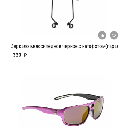
+ К ср
Зеркало велосипедное черное,с катафотом(пара)
330