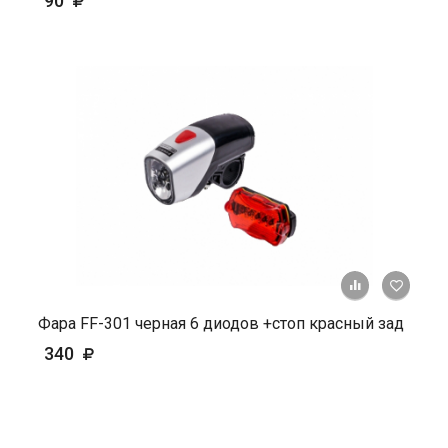
90
+ К ср
Фара FF-301 черная 6 диодов +стоп красный зад
340