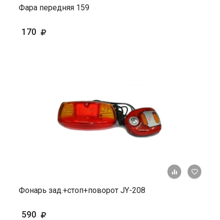
Фара передняя 159
170
+ К ср
Фонарь зад.+стоп+поворот JY-208
590