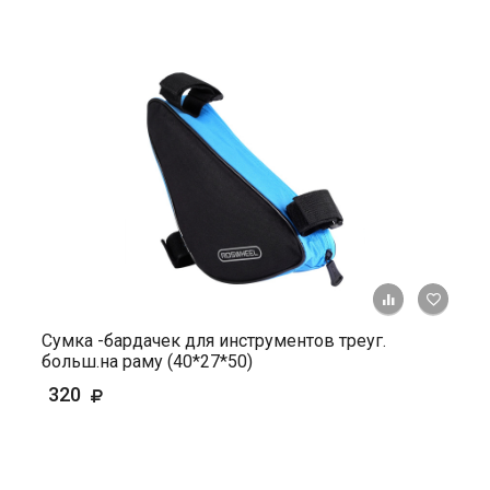
+ К ср
Сумка -бардачек для инструментов треуг.
больш.на раму (40*27*50)
320