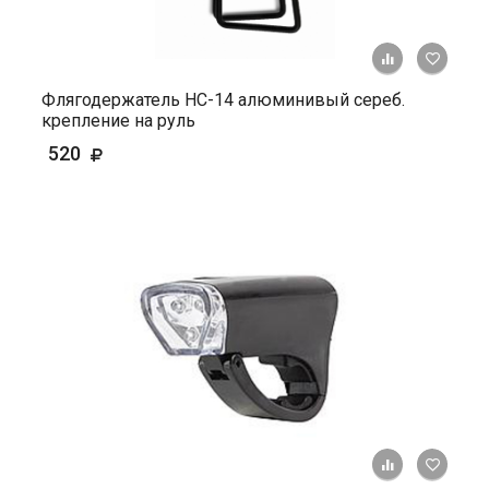
+ К ср
Флягодержатель HС-14 алюминивый сереб.
крепление на руль
520
+ К ср