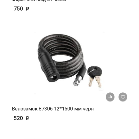
750
+ К ср
Велозамок 87306 12*1500 мм черн
520