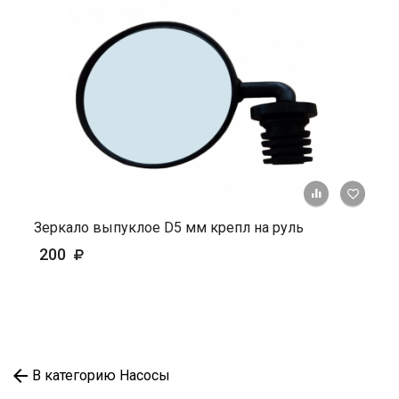
+ К ср
Зеркало выпуклое D5 мм крепл на руль
200
В категорию Насосы