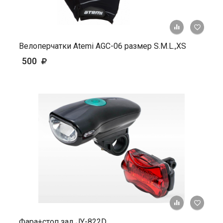
+ К ср
Велоперчатки Atemi AGC-06 размер S.M.L.,ХS
500
+ К ср
Фара+стоп зад JY-822D